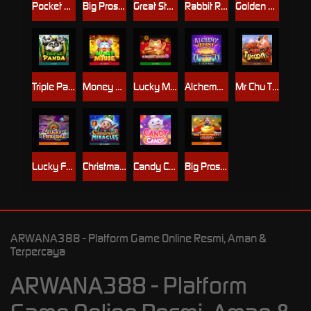
Pocket Mon Go
Big Prosperity
Great Stars SA
Rabbit Riches
Golden Chicken
Triple Panda
Money Mouse
Lucky Meow
Alchemy Quest Level Up
Mr Chu Tycoon
Lucky Feng Shui
Christmas Miracles
Candy Candy
Big Prosperity SA
ARWANA388 - Platform Game Online Resmi, Aman &
Terpercaya
ARWANA388 - Platform