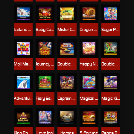
Iceland SA
Baby Cai Shen
Mister Cashmore
Dragon Gold
Sugar Party
Moji Mania
Journey to the Wild
Double Flame
Happy Neko
Double Fortune
Adventure Iceland
Fiery Sevens Hot 20
Captain Golds Fortune
Magical Lamp
Magic Kitty
King Pharaoh
Love Idol
Heroes
5 Fortune
Panda Opera