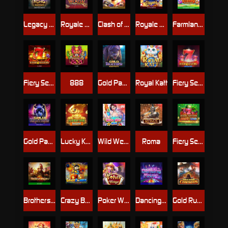
Legacy of Kong Maxways
Royale House
Clash of the Giants
Royale Vegas
Farmland Frenzy Maxways
Fiery Sevens
888
Gold Panther Maxways
Royal Katt
Fiery Sevens Exclusive
Gold Panther
Lucky Koi Exclusive
Wild Wet Win
Roma
Fiery Sevens Hot 100
Brothers kingdom
Crazy Bomber
Poker Ways
Dancing Fever
Gold Rush Cowboys