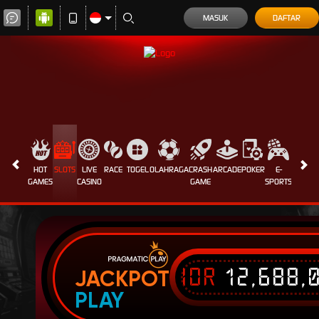
MASUK
DAFTAR
HOT
SLOTS
LIVE
RACE
TOGEL
OLAHRAGA
CRASH
ARCADE
POKER
E-
SABUN
GAMES
CASINO
GAME
SPORTS
AYAM
IDR
12,688,
JACKPOT
PLAY