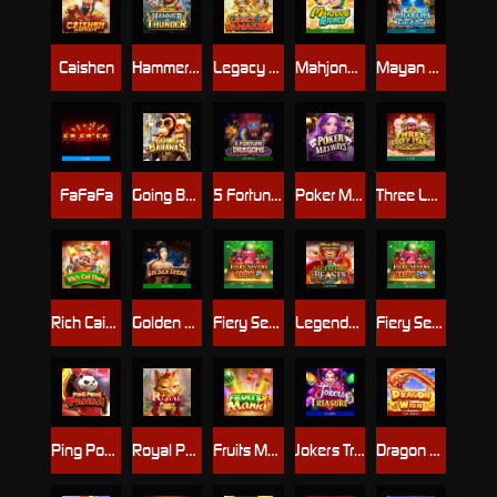
Caishen
Hammer of Thunder
Legacy of Ramakien
Mahjong Riches
Mayan Gems
FaFaFa
Going Bananas Inc
5 Fortune Dragons
Poker Maxways
Three Lucky Stars
Rich Caishen
Golden Lotus SE
Fiery Sevens Hot 5
Legendary Beasts Saga
Fiery Sevens Hot 50
Ping Pong Panda
Royal Paws Maxways
Fruits Mania
Jokers Treasure
Dragon Wish