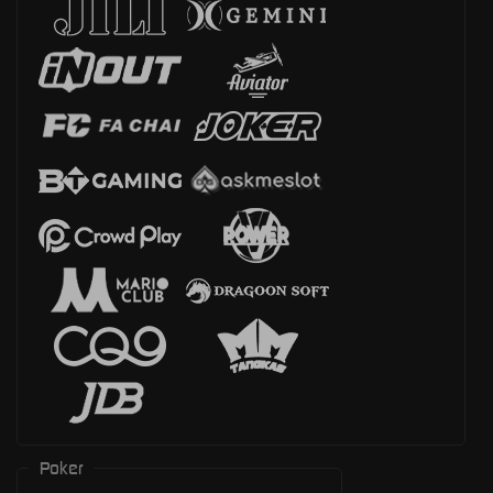
Poker