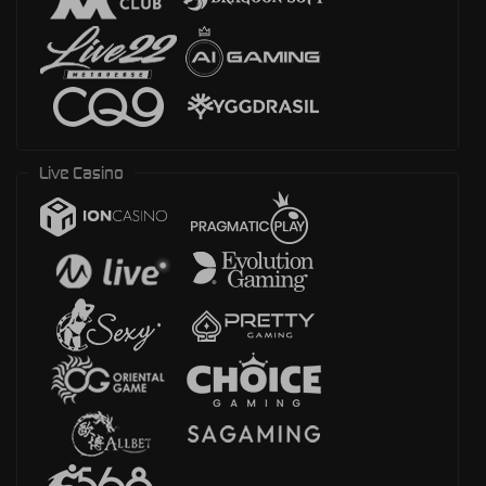
Live Casino