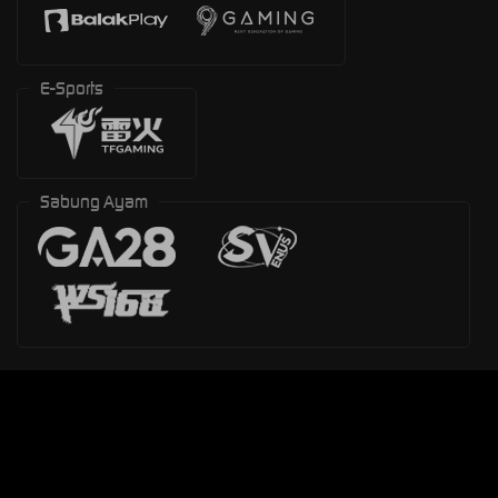
E-Sports
Sabung Ayam