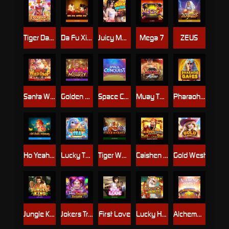
Tiger Dance
Da Fu Xiao Fu
Juicy Market
Mega 7
ZEUS
Santa Wild Drop
Golden Monkey
Space Conquest
Muay Thai Fighter
Pharaoh Gates
Ho Yeah Monkey
Lucky Twin Sea
Tiger Warrior
Caishen Deluxe Maxways
Gold West
Jungle King
Jokers Treasure Exclusive
First Love
Lucky Horse
Alchemy Quest Jackpot