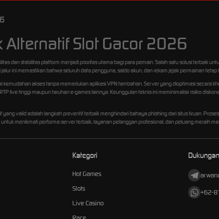
26
Alternatif Slot Gacor 2026
ilitas dan stabilitas platform menjadi prioritas utama bagi para pemain. Salah satu solusi terbai
 jalur ini memastikan bahwa seluruh data pengguna, saldo akun, dan rekam jejak permainan tetap t
ai kemudahan akses tanpa memerlukan aplikasi VPN tambahan. Server yang dioptimasi secara kh
RTP live tinggi maupun taruhan e-games lainnya. Keunggulan teknis ini meminimalisir risiko di
yang valid adalah langkah preventif terbaik menghindari bahaya phishing dari situs tiruan. Prose
ntuk menikmati performa server terbaik, layanan pelanggan profesional, dan peluang meraih maxw
Kategori
Dukunga
Hot Games
arwan
Slots
+62-8
Live Casino
Race