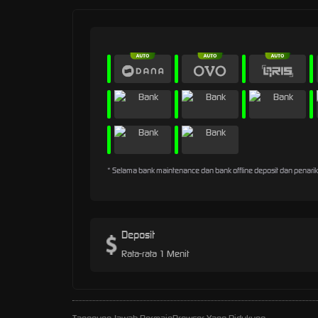
* Selama bank maintenance dan bank offline deposit dan penarik
Deposit
Rata-rata 1 Menit