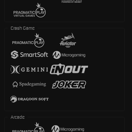
Crash Game
Arcade