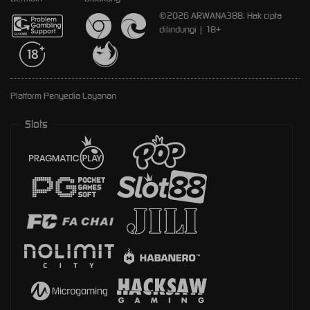
©2026 ARWANA388. Hak cipta
dilindungi | 18+
Platform Penyedia Layanan
Slots