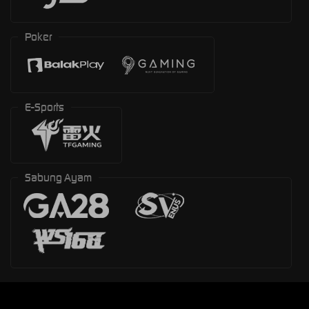
Poker
E-Sports
Sabung Ayam