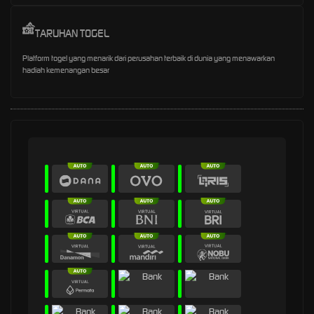
TARUHAN TOGEL
Platform togel yang menarik dari perusahan terbaik di dunia yang menawarkan
hadiah kemenangan besar