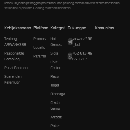
terbaik, layanan pelanggan profesional, dan peluang meraih maxwin secara transparan
setiap hari di platform iGaming terdepan Indonesia.
Kebijaksanaan
Platform
Kategori
Dukungan
Komunitas
Tentang
Promosi
Hot
arwana388
ARWANA388
Games
_bot
Loyalty
Responsible
Slots
+62-813-49
Referral
Gambling
65-3712
Live
Pusat Bantuan
Casino
Syarat dan
Race
Ketentuan
Togel
Olahraga
Crash
Game
Arcade
Poker