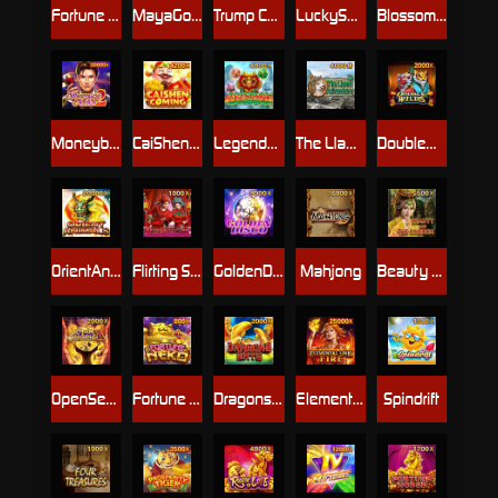
Fortune Treasure
MayaGoldCrazy
Trump Card
LuckySeven
Blossom of Wealth
Moneybags Man 2
CaiShen Coming
Legendary5
The Llama Adventure
DoubleWilds
OrientAnimals
Flirting Scholar Tang
GoldenDisco
Mahjong
Beauty And The Kingdom
OpenSesameII
Fortune Neko
DragonsGate
Elemental Link Fire
Spindrift