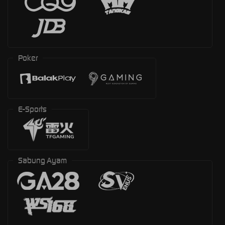
Poker
E-Sports
Sabung Ayam