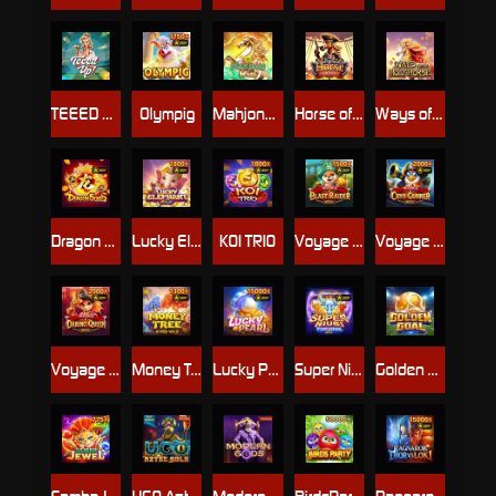
TEEED UP!
Olympig
Mahjong Wins
Horse of Bounty
Ways of the Holy Horse
Dragon Soar
Lucky Elephant X-Huge
KOI TRIO
Voyage of Blast Raider X-Lock
Voyage of Cryo Gunner X-Lock
Voyage of Daring Queen X-Lock
Money Tree - Hyper Wild
Lucky Pearl
Super Niubi Fortune X-Huge
Golden Goal