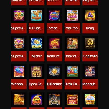
Samba Jewel
UGO Aztec Gold
Modern Gods
BirdsParty
Ragnarok : Thor VS Loki
SuperNiubi
X-Huge_Fishin' Fever X-Huge
Combo Fruity Bonanza Combo
Pop Pop Candy 1000
Kong
SuperNiubiDeluxe
Mjolnir
TreasureBowl
Book of Mystery
Kingsman
Wonder Elephant
Open Sesame
Billionaire
Birds Party Deluxe
Moneybags Man