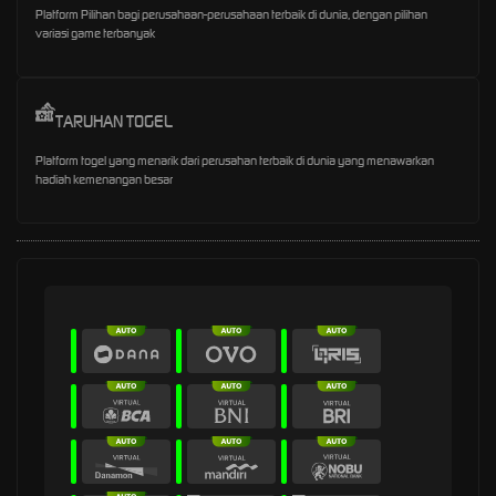
Platform Pilihan bagi perusahaan-perusahaan terbaik di dunia, dengan pilihan
variasi game terbanyak
TARUHAN TOGEL
Platform togel yang menarik dari perusahan terbaik di dunia yang menawarkan
hadiah kemenangan besar