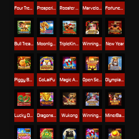
Four Treasures
Prosperity Tiger
Rooster In Love
MarvelousIV
FortuneHorse
Bull Treasure
Moonlight Treasure
TripleKingKong
Winning Mask II
New Year
Piggy Bank
GoLaiFu
Magic Ace
Open Sesame Mega
Olympian Temple
Lucky Dragons
DragonsWorld
Wukong
Winning Mask
MinerBabe