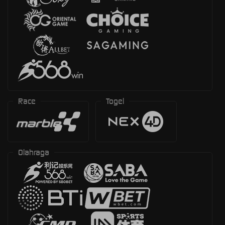
Race
Togel
Olahraga