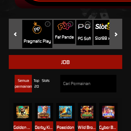
i
i
i
i
i
Facha
Fat Panda
Slot88 x PP
PG Soft
Pragmatic Play
JDB
Semua
Top
Slots
permainan
20
Golden Hoof Quest
Derby King
Poseidon
Wild Bronco
Cyber Bounty 4096