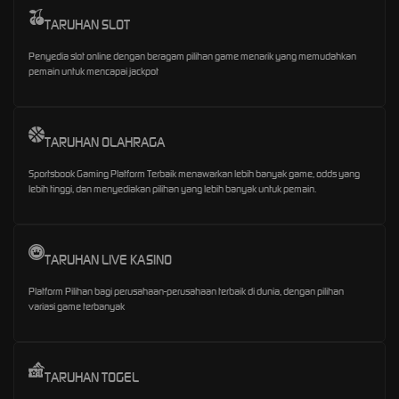
TARUHAN SLOT
Penyedia slot online dengan beragam pilihan game menarik yang memudahkan
pemain untuk mencapai jackpot
TARUHAN OLAHRAGA
Sportsbook Gaming Platform Terbaik menawarkan lebih banyak game, odds yang
lebih tinggi, dan menyediakan pilihan yang lebih banyak untuk pemain.
TARUHAN LIVE KASINO
Platform Pilihan bagi perusahaan-perusahaan terbaik di dunia, dengan pilihan
variasi game terbanyak
TARUHAN TOGEL