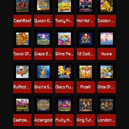
CashReef
Queen Of Queens 2
Tooty Fruity Fruits
Hot Hot Summer
Golden Unicorn
Tower Of Pizza
Grape Escape
Slime Party
12 Zodiacs
Nuwa
Ruffled Up
Siren's Spell
Disco Funk
Prost!
Orbs Of Atlantis
Cashosaurus
Azlangold
Fruity Halloween
King Tuts Tomb
London Hunter