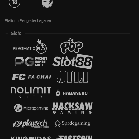
Platform Penyedia Layanan
Slots