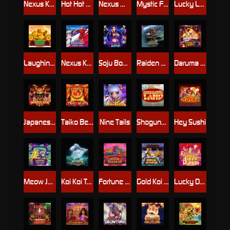
Nexus Koi Gate
Hot Hot Nexus
Nexus Wealth Inn
Mystic Fortune Nexus
Lucky Lucky Nexus
Laughing Buddha Nexus
Nexus Knockout Football Rush
Soju Bomb
Raiden Shogun
Daruma Impact
Japanese Mask
Taiko Beats
Nine Tails
Shoguns Land
Hey Sushi
Meow Janken
Koi Koi Treasure
Fortune Dragon Joy
Gold Koi Fortune
Lucky Durian