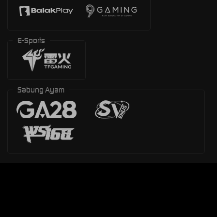
E-Sports
Sabung Ayam