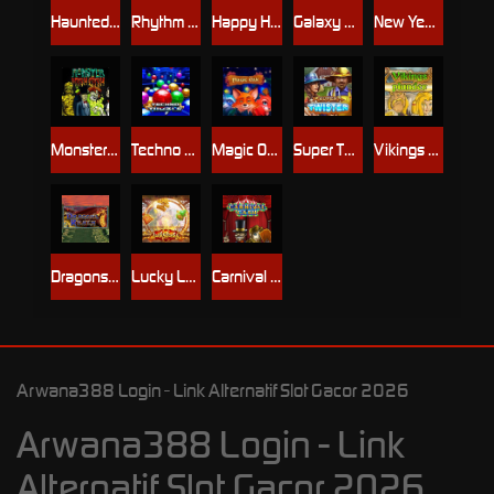
Haunted House
Rhythm Nights
Happy Hatchlings
Galaxy Babies
New Years Bash
Monster Mash Cash
Techno Tumble
Magic Oak
Super Twister
Vikings Plunder
Dragons Realm
Lucky Lucky
Carnival Cash
Arwana388 Login - Link Alternatif Slot Gacor 2026
Arwana388 Login - Link
Alternatif Slot Gacor 2026