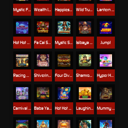
Mystic Fortune Deluxe
Wealth Inn
Happiest Christmas Tree
Wild Trucks
Lantern Luck
Hot Hot Halloween
Fa Cai Shen
Mystic Shaman
Isibaya Queens
Jump!
Racing Royalty
Shivering Strings
Four Divine Beasts
Shamrock Quest
Hyper Hues
Carnival Cove
Baba Yaga
Hot Hot Fruit
Laughing Buddha
Mummy Hunter