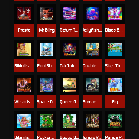
Presto
Mr Bling
Return To The Feature
JellyFish Flow
Disco Beats
Bikini Island
Pool Shark
Tuk Tuk Thailand
Double O Dollars
Skys The Limit
Wizards Want War!
Space Goonz
Queen Of Queens
Roman Empire
Fly
Bikini Island Deluxe
Pucker Up Prince
Buggy Bonus
Jungle Rumble
Panda Panda