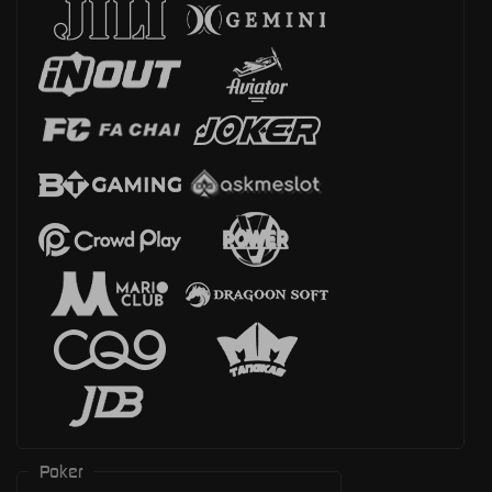
Poker