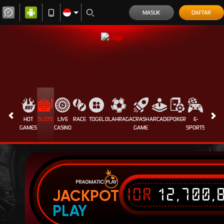
MASUK
DAFTAR
HOT
SLOTS
LIVE
RACE
TOGEL
OLAHRAGA
CRASH
ARCADE
POKER
E-
SABUN
GAMES
CASINO
GAME
SPORTS
AYAM
IDR
12,700,
JACKPOT
PLAY