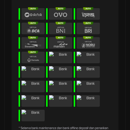
* Selama bank maintenance dan bank offline deposit dan penarikan