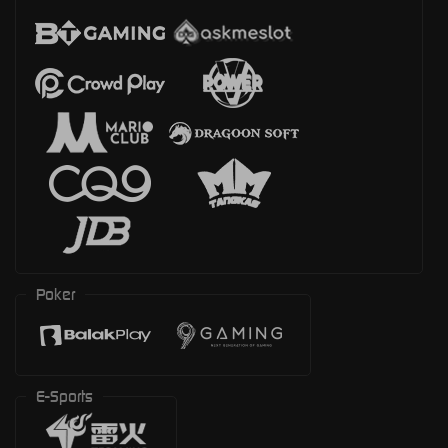
Poker
E-Sports