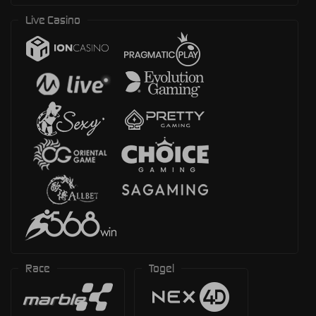
Live Casino
Race
Togel