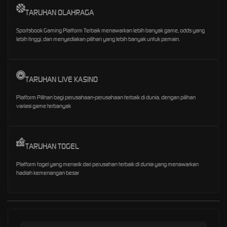
TARUHAN OLAHRAGA
Sportsbook Gaming Platform Terbaik menawarkan lebih banyak game, odds yang
lebih tinggi, dan menyediakan pilihan yang lebih banyak untuk pemain.
TARUHAN LIVE KASINO
Platform Pilihan bagi perusahaan-perusahaan terbaik di dunia, dengan pilihan
variasi game terbanyak
TARUHAN TOGEL
Platform togel yang menarik dari perusahan terbaik di dunia yang menawarkan
hadiah kemenangan besar