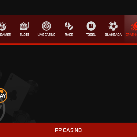
 GAMES
SLOTS
LIVE CASINO
RACE
TOGEL
OLAHRAGA
CRASH
PP CASINO