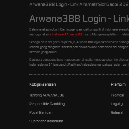
Arwana388 Login - Link Alternatif Slot Gacor 20
Arwana388 Login - Link 
Dalam lanskap industri iGaming yang sangat kompetitif di Indonesia, aksesib
menggunakan
link alternatif Arwana388
resmi. Mengakses platform melalui
Sebagai situs slot gacor terpercaya, Arwana388 login menawarkan berbag
rendah, yang sangat krusial saat pemain menikmati permainan slot dengan 
bermain yang mulus.
Bagi para pengguna baru maupun pemain setia, menggunakan link alternatif 
instan selama 24 jam penuh. Pastikan Anda selalu mengakses tautan resmi u
Kebijaksanaan
Platform
Tentang ARWANA388
Promosi
Responsible Gambling
Loyalty
Pusat Bantuan
Referral
Syarat dan Ketentuan