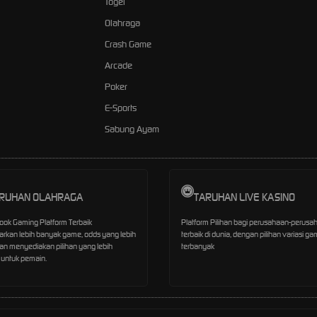
Togel
Olahraga
Crash Game
Arcade
Poker
E-Sports
Sabung Ayam
RUHAN OLAHRAGA
TARUHAN LIVE KASINO
ook Gaming Platform Terbaik
Platform Pilihan bagi perusahaan-perusa
kan lebih banyak game, odds yang lebih
terbaik di dunia, dengan pilihan variasi g
 dan menyediakan pilihan yang lebih
terbanyak
untuk pemain.