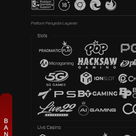
Platform Penyedia Layanan
Slots
Live Casino