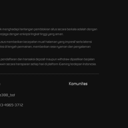
k untuk menghadapi tantangan pemblokiran situs secara berkala adalah dengan
erjaga dengan enkripsi tingkat tinggi yang aman.
usus memberikan kecepatan muat halaman yang impresif serta latensi
skoneksi di tengah permainan, memberikan rasa nyaman dan pengalaman
s pendaftaran dan transaksi deposit maupun withdraw dipastikan berjalan
in secara transparan setiap hari di platform iGaming terdepan Indonesia.
n
Komunitas
a388_bot
13-4965-3712