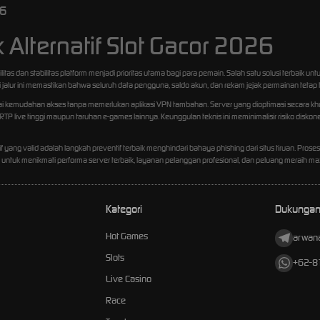
26
Alternatif Slot Gacor 2026
ilitas dan stabilitas platform menjadi prioritas utama bagi para pemain. Salah satu solusi terbai
 jalur ini memastikan bahwa seluruh data pengguna, saldo akun, dan rekam jejak permainan tetap t
ai kemudahan akses tanpa memerlukan aplikasi VPN tambahan. Server yang dioptimasi secara kh
RTP live tinggi maupun taruhan e-games lainnya. Keunggulan teknis ini meminimalisir risiko di
yang valid adalah langkah preventif terbaik menghindari bahaya phishing dari situs tiruan. Prose
ntuk menikmati performa server terbaik, layanan pelanggan profesional, dan peluang meraih maxw
Kategori
Dukunga
Hot Games
arwan
Slots
+62-8
Live Casino
Race