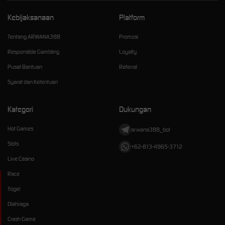
Kebijaksanaan
Platform
Tentang ARWANA388
Promosi
Responsible Gambling
Loyalty
Pusat Bantuan
Referral
Syarat dan Ketentuan
Kategori
Dukungan
Hot Games
arwana388_bot
Slots
+62-813-4965-3712
Live Casino
Race
Togel
Olahraga
Crash Game