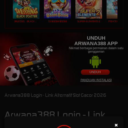
WUKONG - BLACK SCATTER
DJ BOOM BOOM
SUPER ELEMENTS 2
PIRATE QUEST 1
UNDUH
ARWANA388 APP
Nikmati berbagai permainan dalam satu
genggaman
UNDUH
PANDUAN INSTALASI
Arwana388 Login - Link Alternatif Slot Gacor 2026
Arwana388 Login - Link
Alternatif Slot Gacor 2026
×