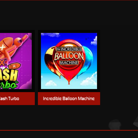
Cash Turbo
Incredible Balloon Machine