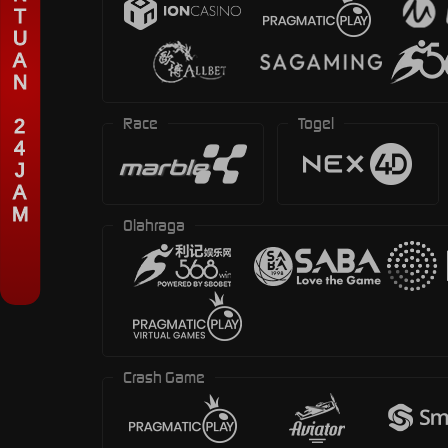
BANTUAN 24JAM
Race
Togel
Olahraga
Crash Game