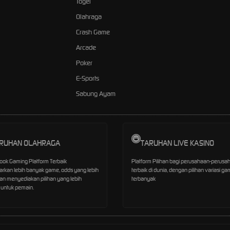
Togel
Olahraga
Crash Game
Arcade
Poker
E-Sports
Sabung Ayam
RUHAN OLAHRAGA
TARUHAN LIVE KASINO
ook Gaming Platform Terbaik
Platform Pilihan bagi perusahaan-perusa
kan lebih banyak game, odds yang lebih
terbaik di dunia, dengan pilihan variasi g
 dan menyediakan pilihan yang lebih
terbanyak
untuk pemain.