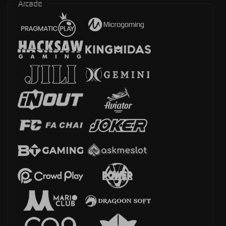
Arcade