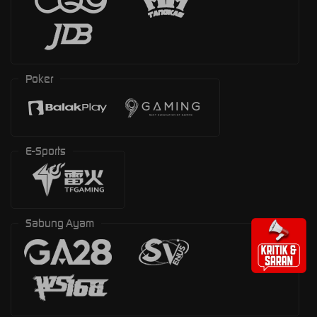
Poker
E-Sports
Sabung Ayam
Bla*****e88 BERHASIL WD SEBESAR RP. 1.670.000