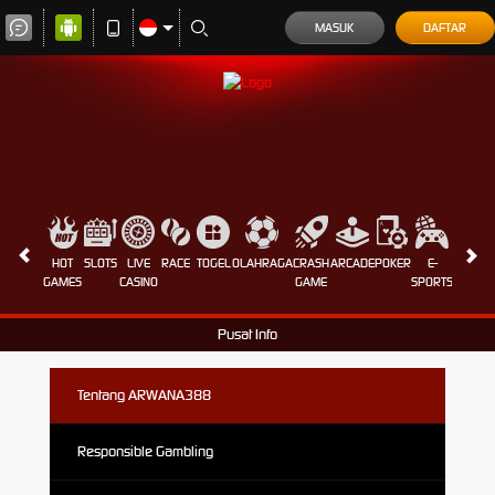
MASUK
DAFTAR
HOT
SLOTS
LIVE
RACE
TOGEL
OLAHRAGA
CRASH
ARCADE
POKER
E-
SABUN
GAMES
CASINO
GAME
SPORTS
AYAM
Pusat Info
Tentang ARWANA388
Responsible Gambling