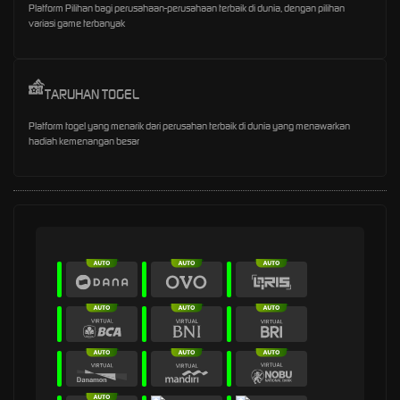
Platform Pilihan bagi perusahaan-perusahaan terbaik di dunia, dengan pilihan
variasi game terbanyak
TARUHAN TOGEL
Platform togel yang menarik dari perusahan terbaik di dunia yang menawarkan
hadiah kemenangan besar