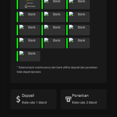
* Selama bank maintenance dan bank offline deposit dan penarikan
tidak dapat diproses
Deposit
Penarikan
Rata-rata 1 Menit
Rata-rata 3 Menit