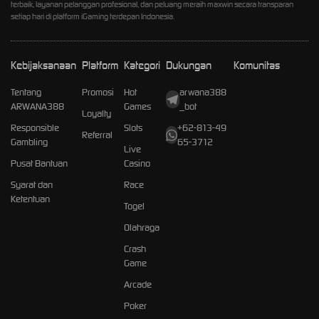
terbaik, layanan pelanggan profesional, dan peluang meraih maxwin secara transparan
setiap hari di platform iGaming terdepan Indonesia.
Kebijaksanaan
Platform
Kategori
Dukungan
Komunitas
Tentang
Promosi
Hot
arwana388
ARWANA388
Games
_bot
Loyalty
Responsible
Slots
+62-813-49
Referral
Gambling
65-3712
Live
Pusat Bantuan
Casino
Syarat dan
Race
Ketentuan
Togel
Olahraga
Crash
Game
Arcade
Poker