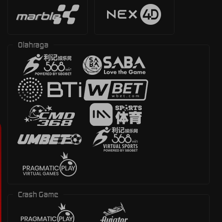
Olahraga
Crash Game