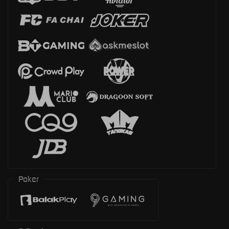
Poker