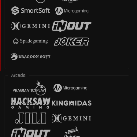
Arcade