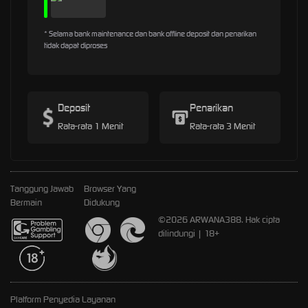
* Selama bank maintenance dan bank offline deposit dan penarikan
tidak dapat diproses
Deposit
Penarikan
Rata-rata 1 Menit
Rata-rata 3 Menit
Tanggung Jawab
Browser Yang
Bermain
Didukung
©2026 ARWANA388. Hak cipta
dilindungi | 18+
Platform Penyedia Layanan