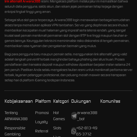
link alternatif Arwana388
resmi. Mengakses platform melalui jalur ini memastikan bahwa
seluruh data pengguna, saldo akun, dan rekam jejak permainan tetap terjaga dengan
enkripsi tingkat tinggi yang aman.
Sebagai situs slot gacor terpercaya, Arwana388 login menawarkan berbagai kemudahan
akses tanpa memerlukan aplikasi VPN tambahan. Server yang dioptimasi secara khusus
memberikan kecepatan muat halaman yang impresif serta latensi rendah, yang sangat
krusial saat pemain menikmati permainan slot dengan RTP live tinggi maupun taruhan e-
games lainnya. Keunggulan teknis ini meminimalisir risiko diskoneksi di tengah permainan,
memberikan rasa nyaman dan pengalaman bermain yang mulus.
Bagi para pengguna baru maupun pemain setia, menggunakan link alternatif yang valid
adalah langkah preventif terbaik menghindari bahaya phishing dari situs tiruan. Proses
pendaftaran dan transaksi deposit maupun withdraw dipastikan berjalan instan selama 24
jam penuh. Pastikan Anda selalu mengakses tautan resmi untuk menikmati performa server
terbaik, layanan pelanggan profesional, dan peluang meraih maxwin secara transparan
setiap hari di platform iGaming terdepan Indonesia.
Kebijaksanaan
Platform
Kategori
Dukungan
Komunitas
Tentang
Promosi
Hot
arwana388
ARWANA388
Games
_bot
Loyalty
Responsible
Slots
+62-813-49
Referral
Gambling
65-3712