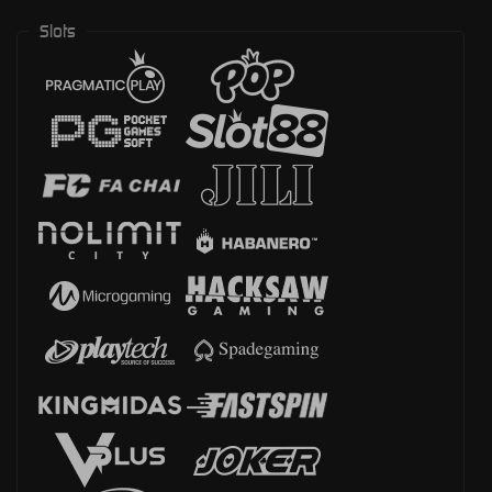
Slots