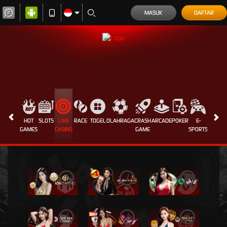
MASUK
DAFTAR
HOT
SLOTS
LIVE
RACE
TOGEL
OLAHRAGA
CRASH
ARCADE
POKER
E-
SABUN
GAMES
CASINO
GAME
SPORTS
AYAM
i
i
i
i
i
i