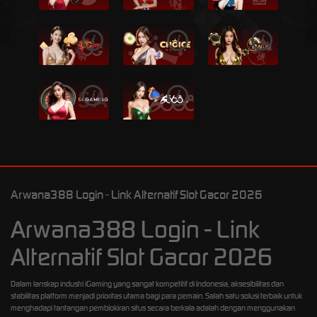
i
i
i
i
i
Arwana388 Login - Link Alternatif Slot Gacor 2026
Arwana388 Login - Link
Alternatif Slot Gacor 2026
Dalam lanskap industri iGaming yang sangat kompetitif di Indonesia, aksesibilitas dan
stabilitas platform menjadi prioritas utama bagi para pemain. Salah satu solusi terbaik untuk
menghadapi tantangan pemblokiran situs secara berkala adalah dengan menggunakan