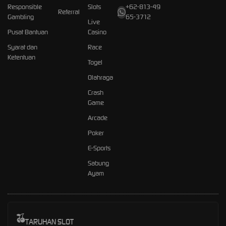
Responsible
Slots
+62-813-49
Referral
Gambling
65-3712
Live
Pusat Bantuan
Casino
Syarat dan
Race
Ketentuan
Togel
Olahraga
Crash
Game
Arcade
Poker
E-Sports
Sabung
Ayam
TARUHAN SLOT