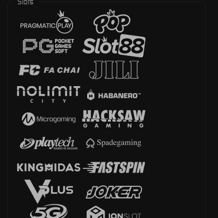
Slots