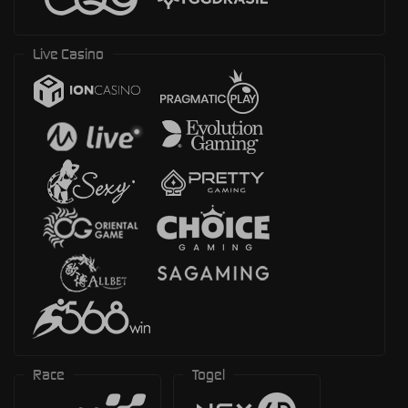
Live Casino
Race
Togel