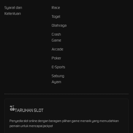
Syarat dan
Race
Ketentuan
Togel
Olahraga
Crash
Game
Arcade
Poker
E-Sports
Sabung
Ayam
TARUHAN SLOT
Penyedia slot online dengan beragam pilihan game menarik yang memudahkan
pemain untuk mencapai jackpot