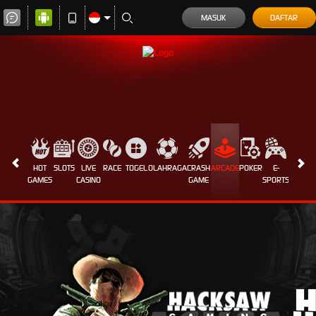
MASUK
DAFTAR
HOT
SLOTS
LIVE
RACE
TOGEL
OLAHRAGA
CRASH
ARCADE
POKER
E-
SABUN
GAMES
CASINO
GAME
SPORTS
AYAM