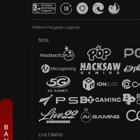
Platform Penyedia Layanan
Slots
Live Casino