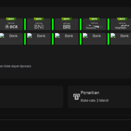
an tidak dapat diproses
Penarikan
Rata-rata 3 Menit