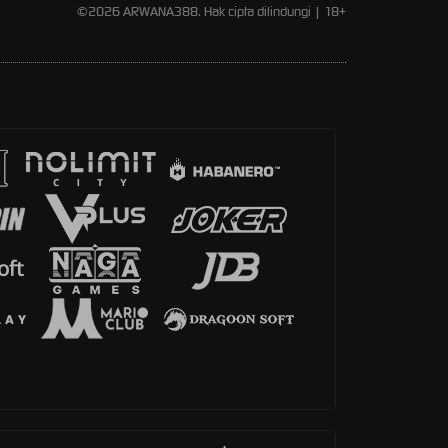
©2026 ARWANA388. Hak cipta dilindungi | 18+