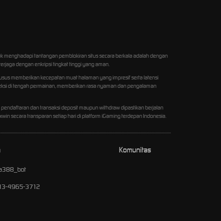
k untuk menghadapi tantangan pemblokiran situs secara berkala adalah dengan
erjaga dengan enkripsi tingkat tinggi yang aman.
usus memberikan kecepatan muat halaman yang impresif serta latensi
skoneksi di tengah permainan, memberikan rasa nyaman dan pengalaman
s pendaftaran dan transaksi deposit maupun withdraw dipastikan berjalan
in secara transparan setiap hari di platform iGaming terdepan Indonesia.
n
Komunitas
a388_bot
13-4965-3712