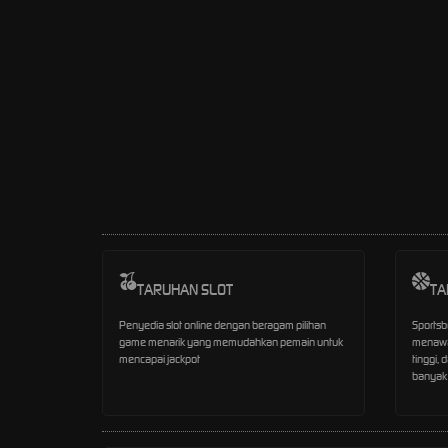
TARUHAN SLOT
TA
Penyedia slot online dengan beragam pilihan
Sportsb
game menarik yang memudahkan pemain untuk
menawar
mencapai jackpot
tinggi,
banyak 