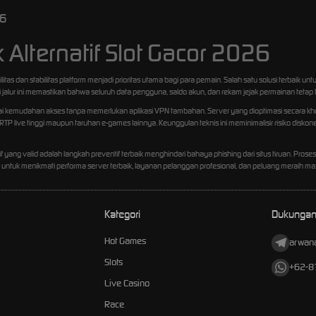
26
Alternatif Slot Gacor 2026
ilitas dan stabilitas platform menjadi prioritas utama bagi para pemain. Salah satu solusi terbai
 jalur ini memastikan bahwa seluruh data pengguna, saldo akun, dan rekam jejak permainan tetap t
ai kemudahan akses tanpa memerlukan aplikasi VPN tambahan. Server yang dioptimasi secara kh
RTP live tinggi maupun taruhan e-games lainnya. Keunggulan teknis ini meminimalisir risiko di
yang valid adalah langkah preventif terbaik menghindari bahaya phishing dari situs tiruan. Prose
ntuk menikmati performa server terbaik, layanan pelanggan profesional, dan peluang meraih maxw
Kategori
Dukunga
Hot Games
arwan
Slots
+62-8
Live Casino
Race