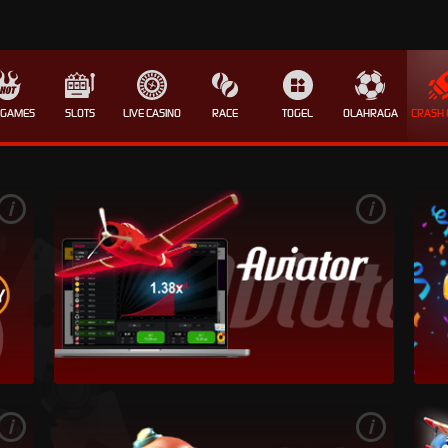
 GAMES
SLOTS
LIVE CASINO
RACE
TOGEL
OLAHRAGA
CRASH
i
i
i
i