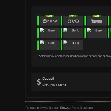
* Selama bank maintenance dan bank offline deposit dan penarik
Deposit
Rata-rata 1 Menit
Tanggung Jawab Bermain
Browser Yang Didukung