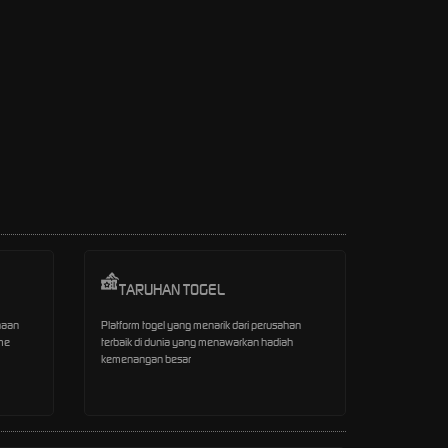
TARUHAN TOGEL
haan
Platform togel yang menarik dari perusahan
ame
terbaik di dunia yang menawarkan hadiah
kemenangan besar