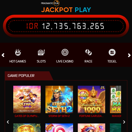
JACKPOT
PLAY
IDR
12,735,763,265
HOT GAMES
SLOTS
LIVE CASINO
RACE
TOGEL
OL
GAME POPULER
GATES OF OLYMPUS POP
STORM OF SETH 2
FORTUNE GARUDA 1000
MAHJONG MAX